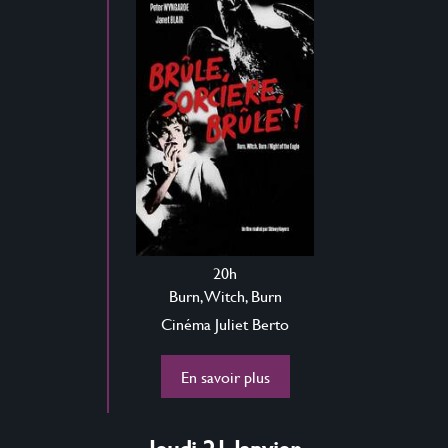
20h
Burn, Witch, Burn
Cinéma Juliet Berto
En savoir plus